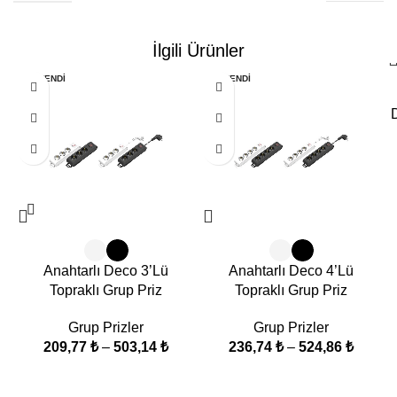
İlgili Ürünler
TÜKENDI
TÜKENDI
D
Anahtarlı Deco 3’Lü
Anahtarlı Deco 4’Lü
Topraklı Grup Priz
Topraklı Grup Priz
Grup Prizler
Grup Prizler
209,77
₺
–
503,14
₺
236,74
₺
–
524,86
₺