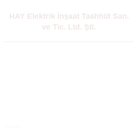
HAY Elektrik İnşaat Taahhüt San.
ve Tic. Ltd. Şti.
Paylaş:
KVKK
İletişim