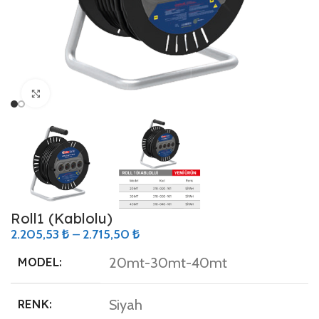
Büyütmek için tıklayın
Roll1 (Kablolu)
2.205,53
₺
–
2.715,50
₺
20mt-30mt-40mt
MODEL:
Siyah
RENK: