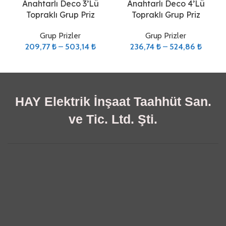
Anahtarlı Deco 3’Lü
Anahtarlı Deco 4’Lü
Topraklı Grup Priz
Topraklı Grup Priz
Grup Prizler
Grup Prizler
209,77
₺
–
503,14
₺
236,74
₺
–
524,86
₺
HAY Elektrik İnşaat Taahhüt San.
ve Tic. Ltd. Şti.