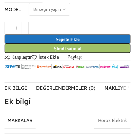
MODEL
Sepete Ekle
Şimdi satın al
Paylaş:
Karşılaştır
İstek Ekle
EK BILGI
DEĞERLENDIRMELER (0)
NAKLIYE VE
Ek bilgi
Horoz Elektrik
MARKALAR