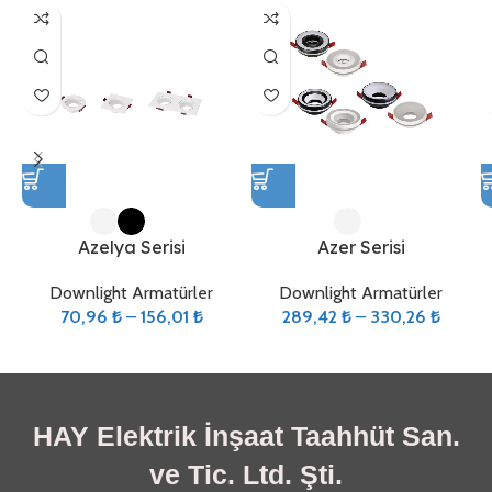
Azelya Serisi
Azer Serisi
Downlight Armatürler
Downlight Armatürler
70,96
₺
–
156,01
₺
289,42
₺
–
330,26
₺
HAY Elektrik İnşaat Taahhüt San.
ve Tic. Ltd. Şti.