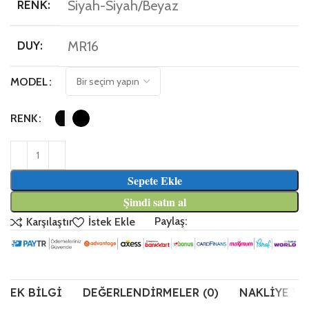
Siyah-Siyah/Beyaz
RENK:
MR16
DUY:
MODEL
RENK
Sepete Ekle
Şimdi satın al
Paylaş:
Karşılaştır
İstek Ekle
EK BILGI
DEĞERLENDIRMELER (0)
NAKLIYE VE