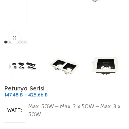
Büyütmek için tıklayın
Petunya Serisi
147,48
₺
–
425,66
₺
Max. 50W – Max. 2 x 50W – Max. 3 x
WATT:
50W