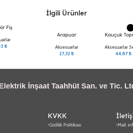
İlgili Ürünler
Seçenekler
Seçenekler
ör Fiş
Arapuar
Kauçuk Topra
arlar
03
₺
Aksesuarlar
Aksesuarlar S
27,32
₺
44,87
₺
lektrik İnşaat Taahhüt San. ve Tic. Ltd
KVKK
İleti
Gizlilik Politikası
Mail:
in