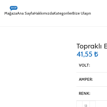
SHOP
Mağaza
Ana Sayfa
Hakkımızda
Kategoriler
Bize Ulaşın
Topraklı 
41,55
₺
VOLT:
AMPER:
RENK: