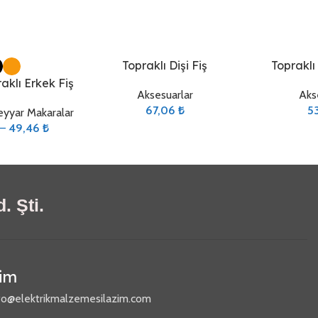
DUY:
E14
DUY:
DUY:
E14
DUY:
E
Sepete Ekle
Sepete Ekle
Topraklı Dişi Fiş
Topraklı
klı Erkek Fiş
Aksesuarlar
Aks
67,06
₺
5
eyyar Makaralar
–
49,46
₺
. Şti.
şim
fo@elektrikmalzemesilazim.com