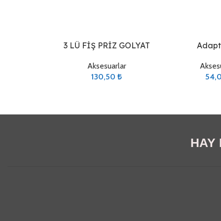
Sepete Ekle
Sepete Ekle
3 LÜ FİŞ PRİZ GOLYAT
Adapt
Aksesuarlar
Aksesu
130,50
₺
54,
HAY E