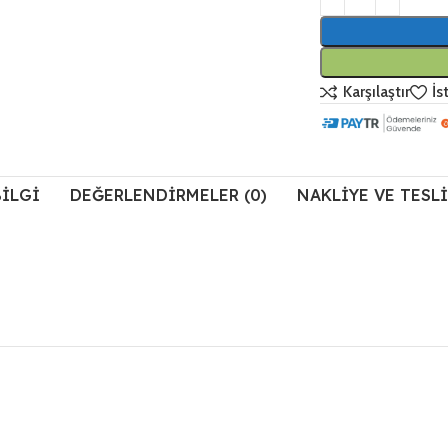
Karşılaştır
İs
BILGI
DEĞERLENDIRMELER (0)
NAKLIYE VE TESL