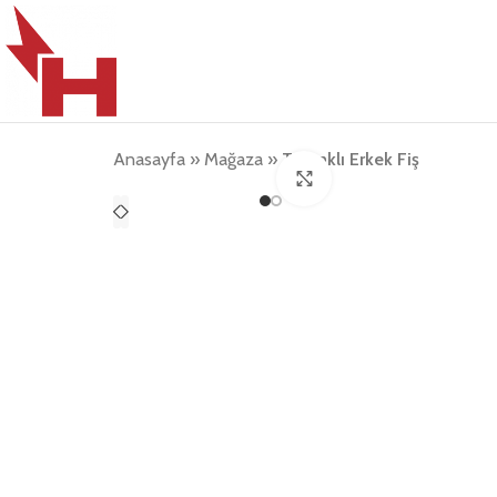
Anasayfa
»
Mağaza
»
Topraklı Erkek Fiş
Büyütmek için tıklayın