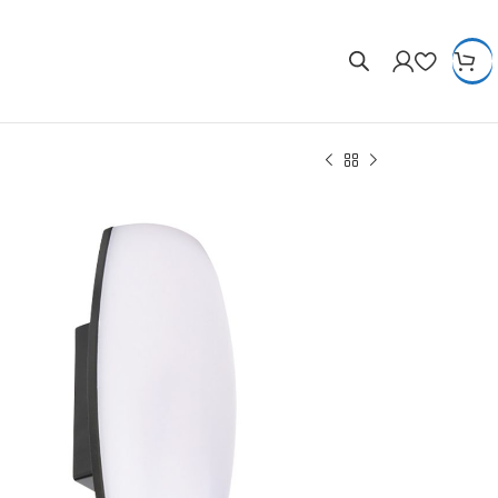
100-265V
10W
700 lm