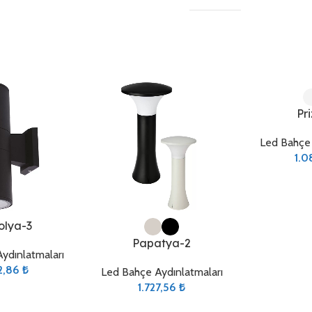
Seçenekler
Pr
Led Bahçe 
1.0
Seçenekler
lya-3
Papatya-2
ydınlatmaları
2,86
₺
Led Bahçe Aydınlatmaları
1.727,56
₺