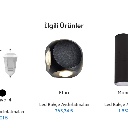
İlgili Ürünler
Sepete Ekle
Sepete Ekle
Etna
Mano
nya-4
Led Bahçe Aydınlatmaları
Led Bahçe A
263,24
₺
1.93
dınlatmaları
,01
₺