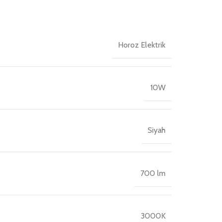
DUY:
E14
DUY:
DUY:
E14
DUY:
E
Horoz Elektrik
10W
Siyah
700 lm
3000K