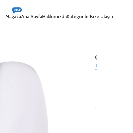
SHOP
Mağaza
Ana Sayfa
Hakkımızda
Kategoriler
Bize Ulaşın
Opera
521,64
₺
VOLT:
WATT:
LÜMEN: