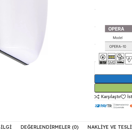
RENK:
IŞIK ÖMRÜ:
IŞIK RENGI:
LED TIPI:
Karşılaştır
İs
BILGI
DEĞERLENDIRMELER (0)
NAKLIYE VE TESL