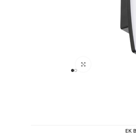
Büyütmek için tıklayın
EK 