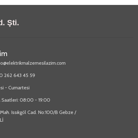
. Şti.
şim
fo@elektrikmalzemesilazim.com
90 262 643 45 59
si - Cumartesi
 Saatleri: 08:00 - 19:00
 Mah. Issıkgöl Cad. No:100/B Gebze /
Lİ