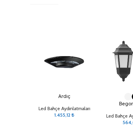
Sepete Ekle
Seçenekler
Ardıç
Bego
Led Bahçe Aydınlatmaları
1.455,12
₺
Led Bahçe Ay
564