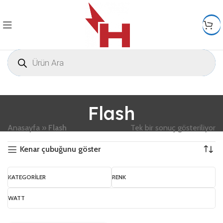
Flash
Anasayfa
»
Flash
Tek bir sonuç gösteriliyor
Kenar çubuğunu göster
KATEGORILER
RENK
WATT