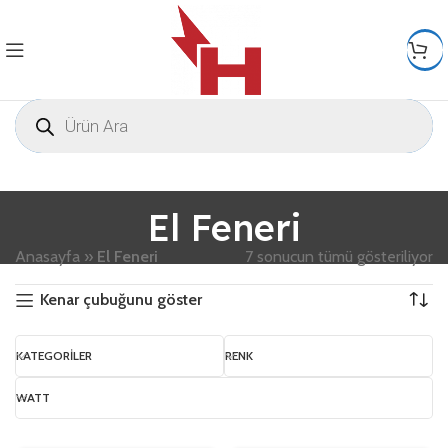
El Feneri
Anasayfa
»
El Feneri
7 sonucun tümü gösteriliyor
Kenar çubuğunu göster
KATEGORILER
RENK
WATT