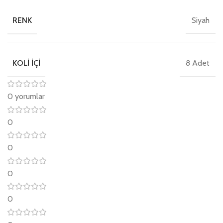
Siyah
RENK
8 Adet
KOLI İÇI
0 yorumlar
0
0
0
0