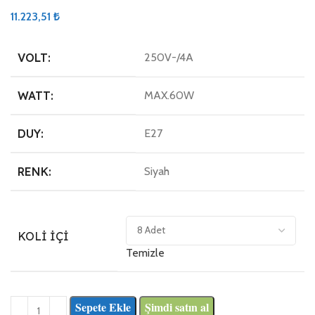
11.223,51
₺
VOLT:
250V-/4A
WATT:
MAX.60W
DUY:
E27
RENK:
Siyah
KOLI İÇI
Temizle
Sepete Ekle
Şimdi satın al