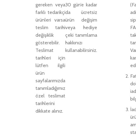
gereken veya
30 gün’e kadar
(F
farklı tedarikçi
da ücretsiz
a
ürünleri varsa
ürün değişim
si
teslim tarihi
veya hediye
FA
değişiklik
çeki tanımlama
ta
gösterebilir.
hakkınızı
ta
Teslimat
kullanabilirsiniz.
Va
tarihleri için
ka
lütfen ilgili
ed
ürün
F
sayfalarımızda
do
tanımladığımız
ia
özel teslimat
bil
tarihlerini
İ
dikkate alınız.
ür
a
st