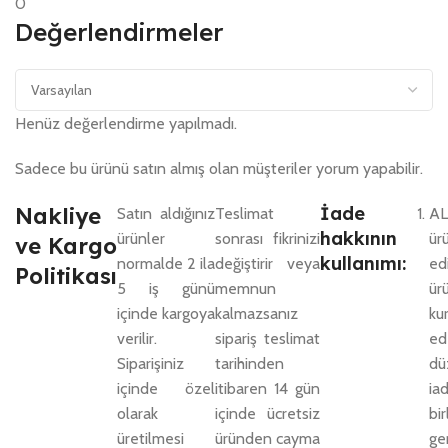
0
Değerlendirmeler
Henüz değerlendirme yapılmadı.
Sadece bu ürünü satın almış olan müşteriler yorum yapabilir.
Nakliye
İade
Satın aldığınız
Teslimat
AL
hakkının
ürünler
sonrası fikrinizi
ür
ve Kargo
kullanımı:
normalde 2 ila
değiştirir veya
e
Politikası
5 iş günü
memnun
ü
içinde kargoya
kalmazsanız
ku
verilir.
sipariş teslimat
e
Siparişiniz
tarihinden
dü
içinde özel
itibaren 14 gün
ia
olarak
içinde ücretsiz
bi
üretilmesi
üründen cayma
ge