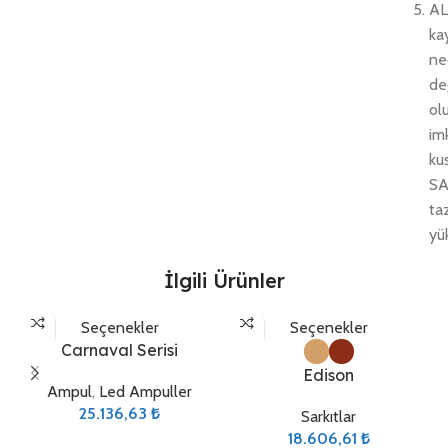
AL
k
n
de
o
im
k
SA
t
yü
İlgili Ürünler
Seçenekler
Seçenekler
Carnaval Serisi
Edison
Ampul
,
Led Ampuller
25.136,63
₺
Sarkıtlar
18.606,61
₺