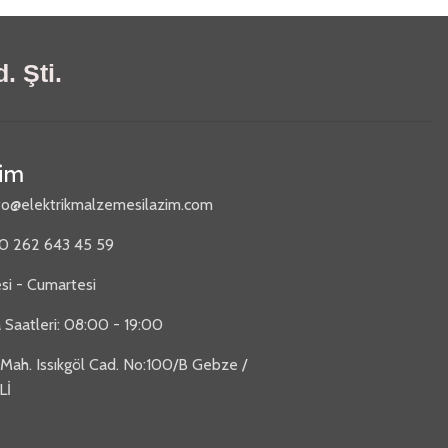
. Şti.
şim
fo@elektrikmalzemesilazim.com
90 262 643 45 59
si - Cumartesi
 Saatleri: 08:00 - 19:00
 Mah. Issıkgöl Cad. No:100/B Gebze /
Lİ