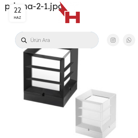
prizma-2-1.jpg
22
HAZ